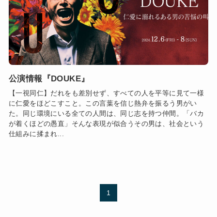
公演情報『DOUKE』
【一視同仁】だれをも差別せず、すべての人を平等に見て一様
に仁愛をほどこすこと。この言葉を信じ熱弁を振るう男がい
た。同じ環境にいる全ての人間は、同じ志を持つ仲間。「バカ
が着くほどの愚直」そんな表現が似合うその男は、社会という
仕組みに揉まれ...
1